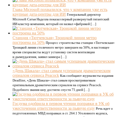
Глава Microsoft похвалился, что у компании уже есть
крупные дата-центры для ИИ
Генеральный директор
Microsoft Сатья Наделла показал первый развернутый гигантский
ИИ-кластер компании, который он назвал «фабрикой […]
Станция «Тютчевская» Троицкой линии метро
построена на 50%
Процесс строительства станции «Тютчевская»
Троицкой линии столичного метро завершен на 50%, в настоящее
время специалисты ведут установку систем вентиляции
и дымоудаления, заявил заммэра […]
«День Шакала» стал самым успешным драматическим
сериалом сервиса Peacock
Как сообщают журналисты издания
Deadline, «День Шакала» стал самым просматриваемым
оригинальным драматическим сериалом на сервисе Peacock.
Подобного звания шоу достигло спустя 75 дней […]
Госдума одобрила в первом чтении поправки в УК об
ужесточении ответственности за пьяную езду
Речь идет о
подготовленных МВД поправках в ст. 264.1 Уголовного кодекса,