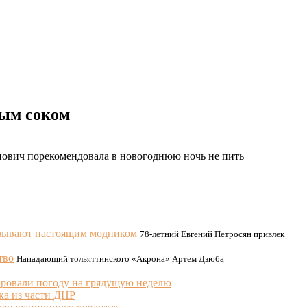
ным соком
ович порекомендовала в новогоднюю ночь не пить
азывают настоящим модником
78-летний Евгений Петросян привлек
тво
Нападающий тольяттинского «Акрона» Артем Дзюба
ровали погоду на грядущую неделю
ка из части ДНР