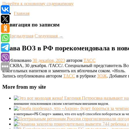
Перейти к основному содержимому
Главная
Навигация по записям
←
Предыдущая
Следующая
→
Глава ВОЗ в РФ порекомендовала в нов
Опубликовано
30 декабря, 2023
автором
ТАСС
МОСКВА, 30 декабря. /ТАСС/. Специальный представитель Вс
алкогольных напитков и заменить их яблочным соком. «Ноль.
Запись опубликована автором
ТАСС
в рубрике
ЗОЖ
. Добавьте
More from my site
внимание поклонников своим элегантным внешним видом.
в интервью«РБ Спорт» заявил, что его клуб способен побороться за ч