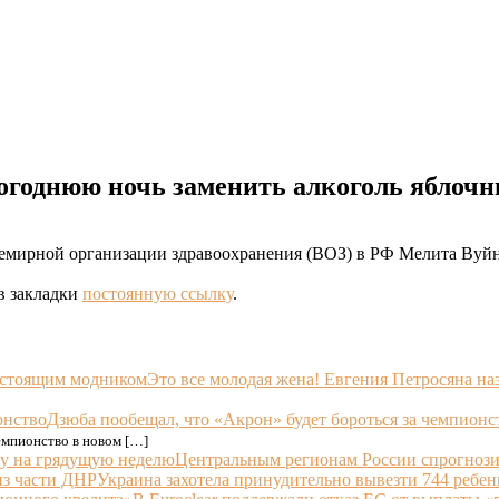
огоднюю ночь заменить алкоголь яблоч
емирной организации здравоохранения (ВОЗ) в РФ Мелита Вуйн
 в закладки
постоянную ссылку
.
Это все молодая жена! Евгения Петросяна н
Дзюба пообещал, что «Акрон» будет бороться за чемпионс
емпионство в новом […]
Центральным регионам России спрогнози
Украина захотела принудительно вывезти 744 ребен