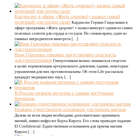
Кардиолог в эфире «Жить здорово!» назвал самый
полезный для сердца салат
Кардиолог Герман Гандельман в
эфире программы «Жить здорово! » назвал винегрет одним из самых
полезных салатов для сердца и сосудов. По словам врача, один из
главных ингредиентов винегрета […]
Врач Горохова: прыжки представляют опасность
для гипертоников
Гипертоникам можно заниматься спортом
в целях нормализации артериального давления, однако, некоторые
упражнения для них противопоказаны. Об этом Life рассказала
кандидат медицинских наук, […]
В России назвали регионы с самым доступным
бензином
Названо единственное основание для приема магния
Далеко не всем людям необходимо дополнительно принимать
магний, заявил нефролог Борха Кирога. Его слова приводит издание
El Confidencial. Единственным основанием для приема магния
Кирога […]