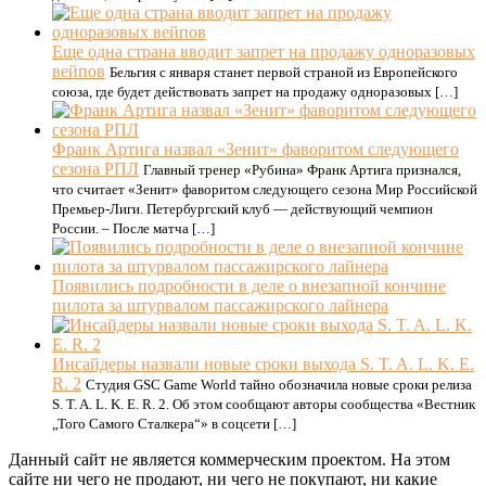
Еще одна страна вводит запрет на продажу одноразовых
вейпов
Бельгия с января станет первой страной из Европейского
союза, где будет действовать запрет на продажу одноразовых […]
Франк Артига назвал «Зенит» фаворитом следующего
сезона РПЛ
Главный тренер «Рубина» Франк Артига признался,
что считает «Зенит» фаворитом следующего сезона Мир Российской
Премьер-Лиги. Петербургский клуб — действующий чемпион
России. – После матча […]
Появились подробности в деле о внезапной кончине
пилота за штурвалом пассажирского лайнера
Инсайдеры назвали новые сроки выхода S. T. A. L. K. E.
R. 2
Студия GSC Game World тайно обозначила новые сроки релиза
S. T. A. L. K. E. R. 2. Об этом сообщают авторы сообщества «Вестник
„Того Самого Сталкера“» в соцсети […]
Данный сайт не является коммерческим проектом. На этом
сайте ни чего не продают, ни чего не покупают, ни какие