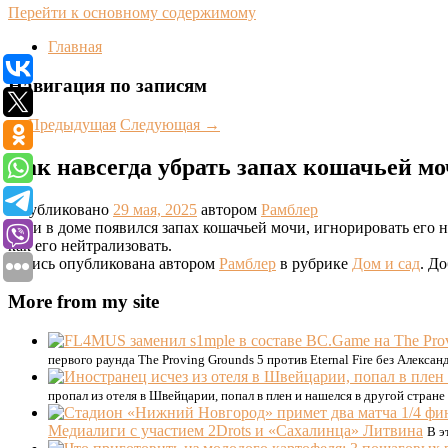
Перейти к основному содержимому
Главная
Навигация по записям
←
Предыдущая
Следующая
→
Как навсегда убрать запах кошачьей м
Опубликовано
29 мая, 2025
автором
Рамблер
Если в доме появился запах кошачьей мочи, игнорировать его н
как его нейтрализовать.
Запись опубликована автором
Рамблер
в рубрике
Дом и сад
. Д
More from my site
первого раунда The Proving Grounds 5 против Eternal Fire без Алекса
пропал из отеля в Швейцарии, попал в плен и нашелся в другой стране
Медиалиги с участием 2Drots и «Сахалинца» Литвина
В э