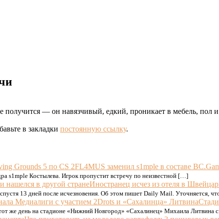
очи
е получится — он навязчивый, едкий, проникает в мебель, пол и
обавьте в закладки
постоянную ссылку
.
FL4MUS заменил s1mple в составе BC.Game
ндра s1mple Костылева. Игрок пропустит встречу по неизвестной […]
Иностранец исчез из отеля в Швейцар
 спустя 13 дней после исчезновения. Об этом пишет Daily Mail. Уточняется, ч
Стади
тот же день на стадионе «Нижний Новгород» «Сахалинец» Михаила Литвина с