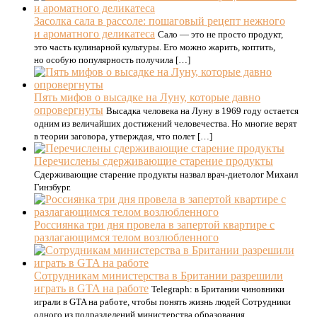
Засолка сала в рассоле: пошаговый рецепт нежного
и ароматного деликатеса
Сало — это не просто продукт,
это часть кулинарной культуры. Его можно жарить, коптить,
но особую популярность получила […]
Пять мифов о высадке на Луну, которые давно
опровергнуты
Высадка человека на Луну в 1969 году остается
одним из величайших достижений человечества. Но многие верят
в теории заговора, утверждая, что полет […]
Перечислены сдерживающие старение продукты
Сдерживающие старение продукты назвал врач-диетолог Михаил
Гинзбург.
Россиянка три дня провела в запертой квартире с
разлагающимся телом возлюбленного
Сотрудникам министерства в Британии разрешили
играть в GTA на работе
Telegraph: в Британии чиновники
играли в GTA на работе, чтобы понять жизнь людей Сотрудники
одного из подразделений министерства образования