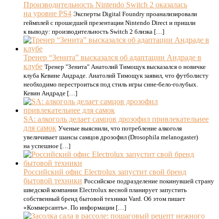
Производительность Nintendo Switch 2 оказалась
на уровне PS4
Эксперты Digital Foundry проанализировали
геймплей с прошедшей презентации Nintendo Direct и пришли
к выводу: производительность Switch 2 близка […]
Тренер “Зенита” высказался об адаптации Андраде в
клубе
Тренер "Зенита" Анатолий Тимощук высказался о новичке
клуба Кевине Андраде. Анатолий Тимощук заявил, что футболисту
необходимо перестроиться под стиль игры сине-бело-голубых.
Кевин Андраде […]
SA: алкоголь делает самцов дрозофил привлекательнее
для самок
Ученые выяснили, что потребление алкоголя
увеличивает шансы самцов дрозофил (Drosophila melanogaster)
на успешное […]
Российский офис Electrolux запустит свой бренд
бытовой техники
Российское подразделение покинувшей страну
шведской компании Electrolux весной планирует запустить
собственный бренд бытовой техники Vard. Об этом пишет
«Коммерсантъ». По информации […]