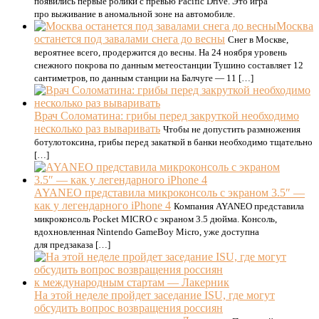
появились первые ролики с превью Pacific Drive. Это игра
про выживание в аномальной зоне на автомобиле.
Москва
останется под завалами снега до весны
Снег в Москве,
вероятнее всего, продержится до весны. На 24 ноября уровень
снежного покрова по данным метеостанции Тушино составляет 12
сантиметров, по данным станции на Балчуге — 11 […]
Врач Соломатина: грибы перед закруткой необходимо
несколько раз вываривать
Чтобы не допустить размножения
ботулотоксина, грибы перед закаткой в банки необходимо тщательно
[…]
AYANEO представила микроконсоль с экраном 3.5″ —
как у легендарного iPhone 4
Компания AYANEO представила
микроконсоль Pocket MICRO с экраном 3.5 дюйма. Консоль,
вдохновленная Nintendo GameBoy Micro, уже доступна
для предзаказа […]
На этой неделе пройдет заседание ISU, где могут
обсудить вопрос возвращения россиян