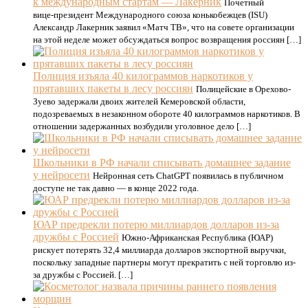
к международным стартам — Лакерник
Почетный
вице‑президент Международного союза конькобежцев (ISU)
Александр Лакерник заявил «Матч ТВ», что на совете организации
на этой неделе может обсуждаться вопрос возвращения россиян […]
Полиция изъяла 40 килограммов наркотиков у
прятавших пакеты в лесу россиян
Полицейские в Орехово-
Зуево задержали двоих жителей Кемеровской области,
подозреваемых в незаконном обороте 40 килограммов наркотиков. В
отношении задержанных возбудили уголовное дело […]
Школьники в РФ начали списывать домашнее задание
у нейросети
Нейронная сеть ChatGPT появилась в публичном
доступе не так давно — в конце 2022 года.
ЮАР предрекли потерю миллиардов долларов из-за
дружбы с Россией
Южно-Африканская Республика (ЮАР)
рискует потерять 32,4 миллиарда долларов экспортной выручки,
поскольку западные партнеры могут прекратить с ней торговлю из-
за дружбы с Россией. […]