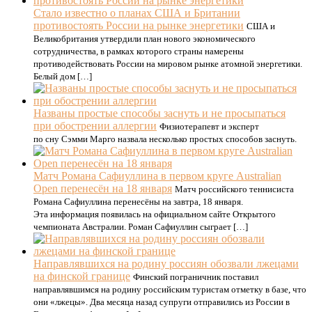
Стало известно о планах США и Британии
противостоять России на рынке энергетики
США и
Великобритания утвердили план нового экономического
сотрудничества, в рамках которого страны намерены
противодействовать России на мировом рынке атомной энергетики.
Белый дом […]
Названы простые способы заснуть и не просыпаться
при обострении аллергии
Физиотерапевт и эксперт
по сну Сэмми Марго назвала несколько простых способов заснуть.
Матч Романа Сафиуллина в первом круге Australian
Open перенесён на 18 января
Матч российского теннисиста
Романа Сафиуллина перенесёны на завтра, 18 января.
Эта информация появилась на официальном сайте Открытого
чемпионата Австралии. Роман Сафиуллин сыграет […]
Направлявшихся на родину россиян обозвали лжецами
на финской границе
Финский пограничник поставил
направлявшимся на родину российским туристам отметку в базе, что
они «лжецы». Два месяца назад супруги отправились из России в