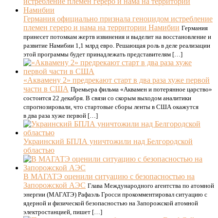
Германия официально признала геноцидом истребление
племен гереро и нама на территории Намибии
Германия
принесет потомкам жертв извинения и выделит на восстановление и
развитие Намибии 1,1 млрд евро. Решающая роль в деле реализации
этой программы будет принадлежать представителям […]
«Аквамену 2» предрекают старт в два раза хуже первой
части в США
Премьера фильма «Аквамен и потерянное царство»
состоится 22 декабря. В связи со скорым выходом аналитики
спрогнозировали, что стартовые сборы ленты в США окажутся
в два раза хуже первой […]
Украинский БПЛА уничтожили над Белгородской
областью
В МАГАТЭ оценили ситуацию с безопасностью на
Запорожской АЭС
Глава Международного агентства по атомной
энергии (МАГАТЭ) Рафаэль Гросси прокомментировал ситуацию с
ядерной и физической безопасностью на Запорожской атомной
электростанцией, пишет […]