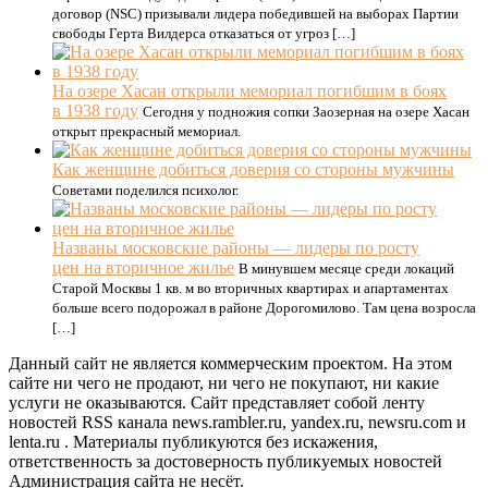
договор (NSC) призывали лидера победившей на выборах Партии
свободы Герта Вилдерса отказаться от угроз […]
На озере Хасан открыли мемориал погибшим в боях
в 1938 году
Сегодня у подножия сопки Заозерная на озере Хасан
открыт прекрасный мемориал.
Как женщине добиться доверия со стороны мужчины
Советами поделился психолог.
Названы московские районы — лидеры по росту
цен на вторичное жилье
В минувшем месяце среди локаций
Старой Москвы 1 кв. м во вторичных квартирах и апартаментах
больше всего подорожал в районе Дорогомилово. Там цена возросла
[…]
Данный сайт не является коммерческим проектом. На этом
сайте ни чего не продают, ни чего не покупают, ни какие
услуги не оказываются. Сайт представляет собой ленту
новостей RSS канала news.rambler.ru, yandex.ru, newsru.com и
lenta.ru . Материалы публикуются без искажения,
ответственность за достоверность публикуемых новостей
Администрация сайта не несёт.