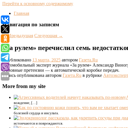
Перейти к основному содержимому
Главная
Навигация по записям
←
Предыдущая
Следующая
→
«За рулем» перечислил семь недостатков
Опубликовано
13 марта, 2025
автором
Газета.Ru
Автомобильный эксперт журнала «За рулем» Александр Виногра
Основные претензии — к автоматической коробке передач.
Запись опубликована автором
Газета.Ru
в рубрике
Автоэксперт
More from my site
вождение, […]
болезней сердца и инсульта.
истончаются и повреждаются.