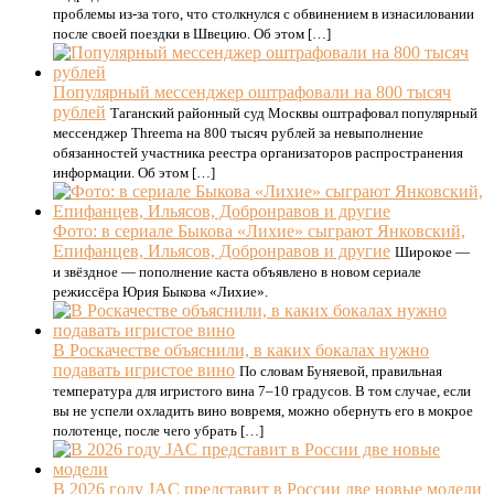
проблемы из-за того, что столкнулся с обвинением в изнасиловании
после своей поездки в Швецию. Об этом […]
Популярный мессенджер оштрафовали на 800 тысяч
рублей
Таганский районный суд Москвы оштрафовал популярный
мессенджер Threema на 800 тысяч рублей за невыполнение
обязанностей участника реестра организаторов распространения
информации. Об этом […]
Фото: в сериале Быкова «Лихие» сыграют Янковский,
Епифанцев, Ильясов, Добронравов и другие
Широкое —
и звёздное — пополнение каста объявлено в новом сериале
режиссёра Юрия Быкова «Лихие».
В Роскачестве объяснили, в каких бокалах нужно
подавать игристое вино
По словам Буняевой, правильная
температура для игристого вина 7–10 градусов. В том случае, если
вы не успели охладить вино вовремя, можно обернуть его в мокрое
полотенце, после чего убрать […]
В 2026 году JAC представит в России две новые модели