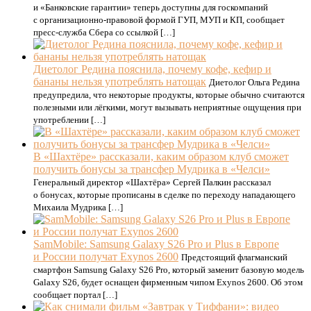
и «Банковские гарантии» теперь доступны для госкомпаний
с организационно-правовой формой ГУП, МУП и КП, сообщает
пресс-служба Сбера со ссылкой […]
Диетолог Редина пояснила, почему кофе, кефир и
бананы нельзя употреблять натощак
Диетолог Ольга Редина
предупредила, что некоторые продукты, которые обычно считаются
полезными или лёгкими, могут вызывать неприятные ощущения при
употреблении […]
В «Шахтёре» рассказали, каким образом клуб сможет
получить бонусы за трансфер Мудрика в «Челси»
Генеральный директор «Шахтёра» Сергей Палкин рассказал
о бонусах, которые прописаны в сделке по переходу нападающего
Михаила Мудрика […]
SamMobile: Samsung Galaxy S26 Pro и Plus в Европе
и России получат Exynos 2600
Предстоящий флагманский
смартфон Samsung Galaxy S26 Pro, который заменит базовую модель
Galaxy S26, будет оснащен фирменным чипом Exynos 2600. Об этом
сообщает портал […]