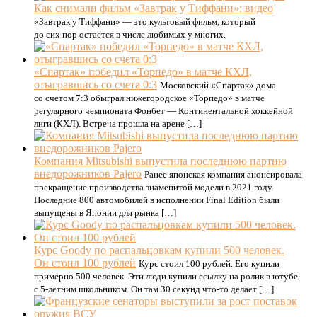
Как снимали фильм «Завтрак у Тиффани»: видео
«Завтрак у Тиффани» — это культовый фильм, который
до сих пор остается в числе любимых у многих.
«Спартак» победил «Торпедо» в матче КХЛ,
отыгравшись со счета 0:3
Московский «Спартак» дома
со счетом 7:3 обыграл нижегородское «Торпедо» в матче
регулярного чемпионата Фонбет — Континентальной хоккейной
лиги (КХЛ). Встреча прошла на арене […]
Компания Mitsubishi выпустила последнюю партию
внедорожников Pajero
Ранее японская компания анонсировала
прекращение производства знаменитой модели в 2021 году.
Последние 800 автомобилей в исполнении Final Edition были
выпущены в Японии для рынка […]
Курс Goody по распальцовкам купили 500 человек.
Он стоил 100 рублей
Курс стоил 100 рублей. Его купили
примерно 500 человек. Эти люди купили ссылку на ролик в ютубе
с 5-летним школьником. Он там 30 секунд что-то делает […]